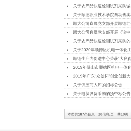
关于农产品快速检测试剂采购诚招
关于顺德职业技术学院自动售卖
顺大公司直属党支部开展顺德红
顺大公司直属党支部开展《论中
关于农产品快速检测试剂采购的
关于2020年顺德区机电一体化
顺德生产力促进中心荣获“大良
2019年佛山市顺德区机电一体
2019年广东“众创杯”创业创
关于供应商入库的招标公告
关于电脑设备采购的预中标公告
本类共
187
条信息
20
信息/页 共
10
页