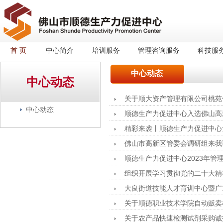
首 页
中心简介
培训服务
管理咨询服务
科技服
中心动态
中心动态
关于顺大资产管理有限公司桃苑
中心动态
顺德生产力促进中心入选佛山高
精彩来袭丨顺德生产力促进中心
佛山市高新区管委会调研组来我
顺德生产力促进中心2023年管
组织开展学习贯彻党的二十大精
大良街道技能人才育训中心暨广东
关于顺德职业技术学院自动贩卖
关于农产品快速检测试剂采购诚招