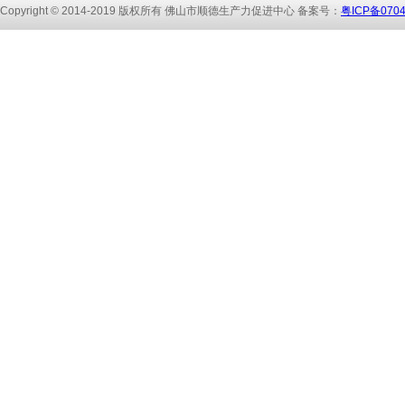
Copyright © 2014-2019 版权所有 佛山市顺
德生产力促进中心 备
案号：
粤ICP备070