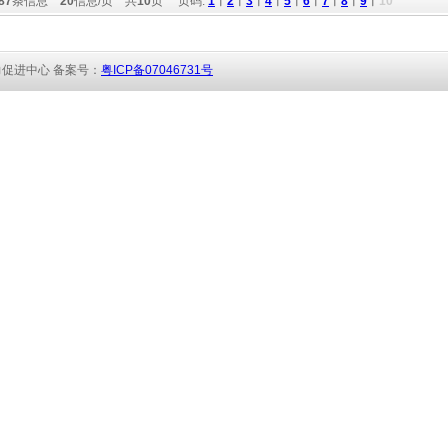
87
条信息
20
信息/页 共
10
页 页码:
1
︱
2
︱
3
︱
4
︱
5
︱
6
︱
7
︱
8
︱
9
︱
10
促进中心 备
案号：
粤ICP备07046731号