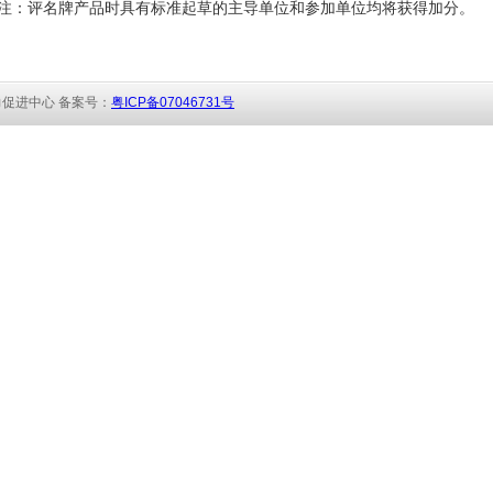
注：评名牌产品时具有标准起草的主导单位和参加单位均将获得加分。
促进中心 备
案号：
粤ICP备07046731号